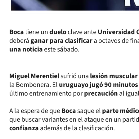
Boca
tiene un
duelo
clave ante
Universidad 
deberá
ganar para clasificar
a octavos de fin
una noticia
este sábado.
Miguel Merentiel
sufrió una
lesión muscular
la Bombonera. El
uruguayo jugó 90 minuto
último entrenamiento por
precaución
al igua
A la espera de que
Boca
saque el
parte médi
que buscar variantes en el ataque en un part
confianza
además de la clasificación.