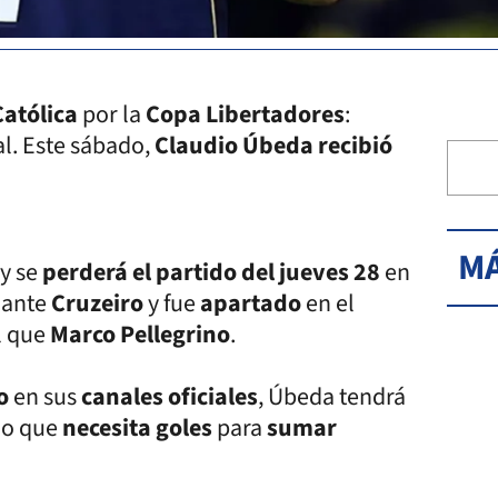
Católica
por la
Copa Libertadores
:
al. Este sábado,
Claudio Úbeda recibió
MÁ
y se
perderá el partido del jueves 28
en
s
ante
Cruzeiro
y fue
apartado
en el
l que
Marco Pellegrino
.
co
en sus
canales oficiales
, Úbeda tendrá
ido que
necesita goles
para
sumar