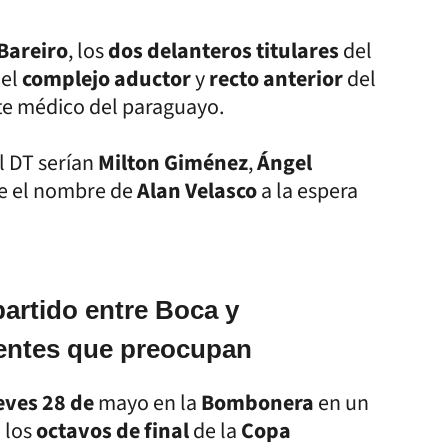
Bareiro
, los
dos delanteros titulares
del
el
complejo aductor
y
recto anterior
del
rte médico del paraguayo.
l DT serían
Milton Giménez
,
Ángel
e el nombre de
Alan Velasco
a la espera
partido entre Boca y
dentes que preocupan
eves 28 de
mayo en la
Bombonera
en un
 los
octavos de final
de la
Copa