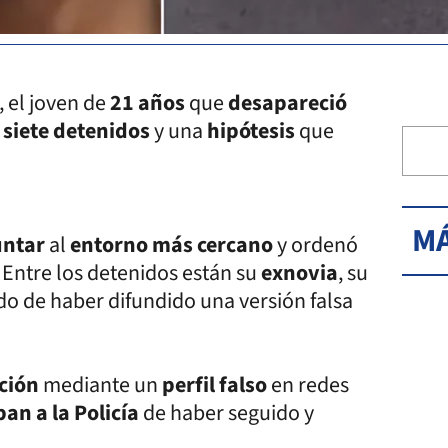
, el joven de
21 años
que
desapareció
e
siete detenidos
y una
hipótesis
que
MÁ
untar
al
entorno más cercano
y ordenó
. Entre los detenidos están su
exnovia
, su
o de haber difundido una versión falsa
nción
mediante un
perfil falso
en redes
an a la Policía
de haber seguido y