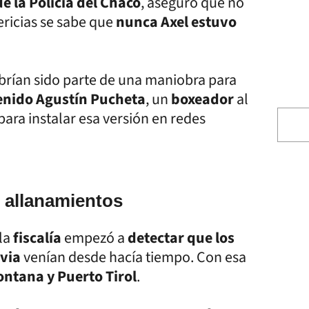
e la Policía del Chaco
, aseguró que no
ericias se sabe que
nunca Axel estuvo
abrían sido parte de una maniobra para
enido Agustín Pucheta
, un
boxeador
al
para instalar esa versión en redes
os allanamientos
 la
fiscalía
empezó a
detectar que los
ovia
venían desde hacía tiempo. Con esa
ntana y Puerto Tirol
.