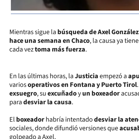
Mientras sigue la
búsqueda de Axel González
hace una semana en Chaco
, la causa ya tien
cada vez
toma más fuerza
.
En las últimas horas, la
Justicia
empezó a
ap
varios
operativos en Fontana y Puerto Tirol
exsuegro
, su
excuñado
y
un boxeador
acusad
para
desviar la causa
.
El
boxeador
habría intentado
desviar la ate
sociales, donde difundió versiones que
acusab
golpeado a Axel.