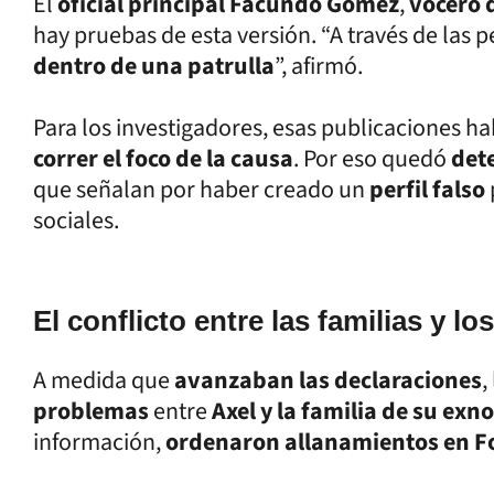
El
oficial principal Facundo Gómez
,
vocero d
hay pruebas de esta versión. “A través de las p
dentro de una patrulla
”, afirmó.
Para los investigadores, esas publicaciones h
correr el foco de la causa
. Por eso quedó
det
que señalan por haber creado un
perfil falso
sociales.
El conflicto entre las familias y l
A medida que
avanzaban las declaraciones
,
problemas
entre
Axel y la familia de su exn
información,
ordenaron allanamientos en Fo