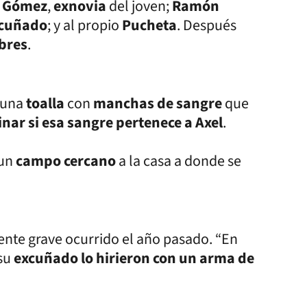
a Gómez
,
exnovia
del joven;
Ramón
cuñado
; y al propio
Pucheta
. Después
bres
.
 una
toalla
con
manchas de sangre
que
nar si esa sangre pertenece a Axel
.
 un
campo cercano
a la casa a donde se
nte grave ocurrido el año pasado. “En
 su
excuñado lo hirieron con un arma de