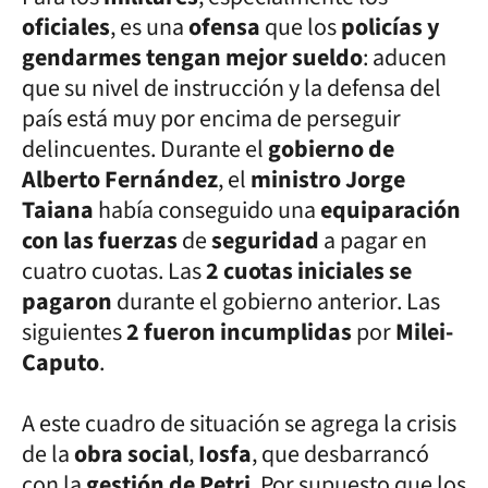
oficiales
, es una
ofensa
que los
policías y
gendarmes tengan mejor sueldo
: aducen
que su nivel de instrucción y la defensa del
país está muy por encima de perseguir
delincuentes. Durante el
gobierno de
Alberto Fernández
, el
ministro Jorge
Taiana
había conseguido una
equiparación
con las fuerzas
de
seguridad
a pagar en
cuatro cuotas. Las
2 cuotas iniciales se
pagaron
durante el gobierno anterior. Las
siguientes
2 fueron incumplidas
por
Milei-
Caputo
.
A este cuadro de situación se agrega la crisis
de la
obra social
,
Iosfa
, que desbarrancó
con la
gestión de Petri
. Por supuesto que los