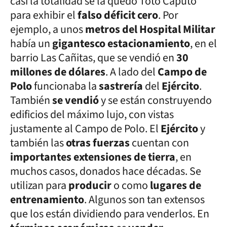
casi la totalidad se la quedó Toto Caputo
para exhibir el
falso déficit cero
. Por
ejemplo, a unos
metros del Hospital Militar
había un
gigantesco estacionamiento
, en el
barrio Las Cañitas, que se vendió en
30
millones de dólares
. A lado del
Campo de
Polo
funcionaba la
sastrería
del
Ejército
.
También
se vendió
y se están construyendo
edificios del máximo lujo, con vistas
justamente al Campo de Polo. El
Ejército
y
también las
otras fuerzas
cuentan con
importantes extensiones de tierra
, en
muchos casos, donados hace décadas. Se
utilizan para
producir
o como
lugares de
entrenamiento
. Algunos son tan extensos
que los están dividiendo para venderlos. En