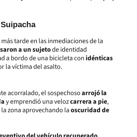
e Suipacha
s más tarde en las inmediaciones de la
isaron a un sujeto
de identidad
ad a bordo de una bicicleta con
idénticas
r la víctima del asalto.
te acorralado, el sospechoso
arrojó la
da
y emprendió una veloz
carrera a pie
,
 la zona aprovechando la
oscuridad de
eventivo del vehículo recuperado
,