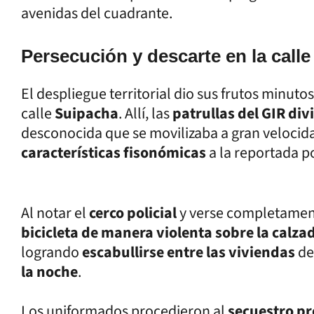
avenidas del cuadrante.
Persecución y descarte en la call
El despliegue territorial dio sus frutos minuto
calle
Suipacha
. Allí, las
patrullas del GIR div
desconocida que se movilizaba a gran velocid
características fisonómicas
a la reportada po
Al notar el
cerco policial
y verse completamen
bicicleta de manera violenta sobre la calza
logrando
escabullirse entre las viviendas
de
la noche
.
Los uniformados procedieron al
secuestro pr