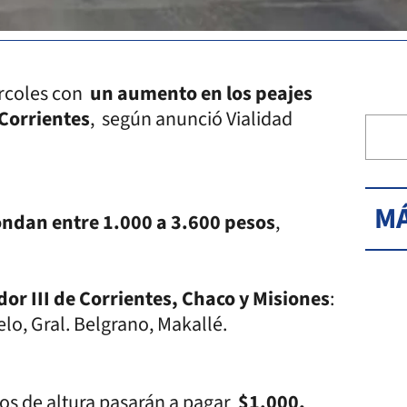
ércoles con
un aumento en los peajes
-Corrientes
, según anunció Vialidad
MÁ
ondan entre 1.000 a 3.600 pesos
,
dor III de Corrientes, Chaco y Misiones
:
elo, Gral. Belgrano, Makallé.
ros de altura pasarán a pagar
$1.000,