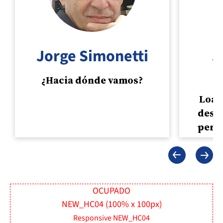
Jorge Simonetti
J
¿Hacia dónde vamos?
Loan,
desp
perd
OCUPADO
NEW_HC04 (100% x 100px)
Responsive NEW_HC04