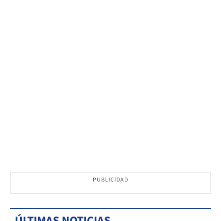
PUBLICIDAD
ÚLTIMAS NOTICIAS