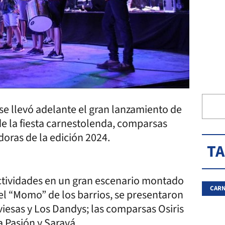
se llevó adelante el gran lanzamiento de
 de la fiesta carnestolenda, comparsas
oras de la edición 2024.
T
actividades en un gran escenario montado
CARN
del “Momo” de los barrios, se presentaron
viesas y Los Dandys; las comparsas Osiris
a Pasión y Saravá.