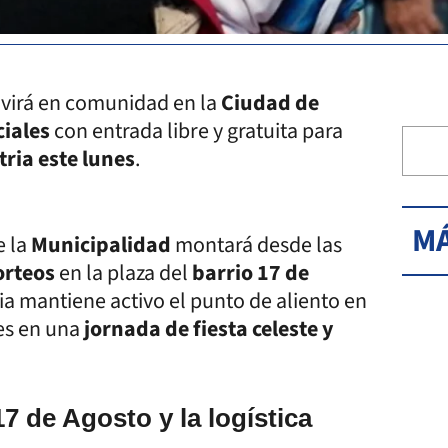
ivirá en comunidad en la
Ciudad de
ciales
con entrada libre y gratuita para
tria este lunes
.
MÁ
e la
Municipalidad
montará desde las
orteos
en la plaza del
barrio 17 de
cia mantiene activo el punto de aliento en
es en una
jornada de fiesta celeste y
17 de Agosto y la logística