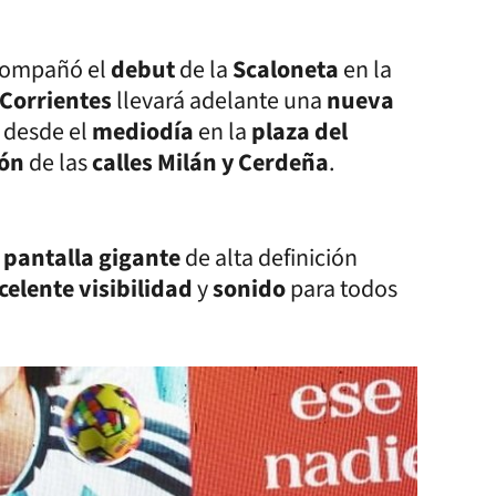
compañó el
debut
de la
Scaloneta
en la
 Corrientes
llevará adelante una
nueva
a desde el
mediodía
en la
plaza del
ión
de las
calles Milán y Cerdeña
.
a
pantalla gigante
de alta definición
celente visibilidad
y
sonido
para todos