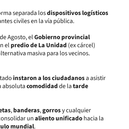
orma separada los
dispositivos logísticos
tes civiles en la vía pública.
 de Agosto, el
Gobierno provincial
n el
predio de La Unidad
(ex cárcel)
alternativa masiva para los vecinos.
stado
instaron a los ciudadanos
a asistir
n absoluta
comodidad
de la
tarde
etas
,
banderas
,
gorros
y cualquier
consolidar un
aliento unificado
hacia la
ítulo mundial
.