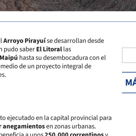
l
Arroyo Pirayuí
se desarrollan desde
ún pudo saber
El Litoral
las
Maipú
hasta su desembocadura con el
 medio de un proyecto integral de
es.
MÁ
o ejecutado en la capital provincial para
r anegamientos
en zonas urbanas.
beneficia a unos
250.000 correntinos
y