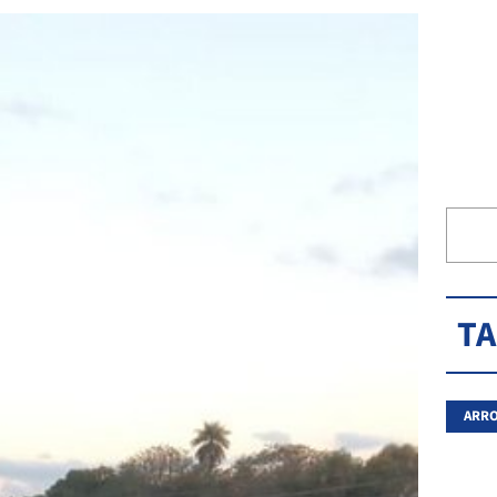
T
ARRO