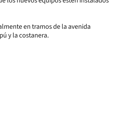
e los nuevos equipos estén instalados
almente en tramos de la avenida
pú y la costanera.