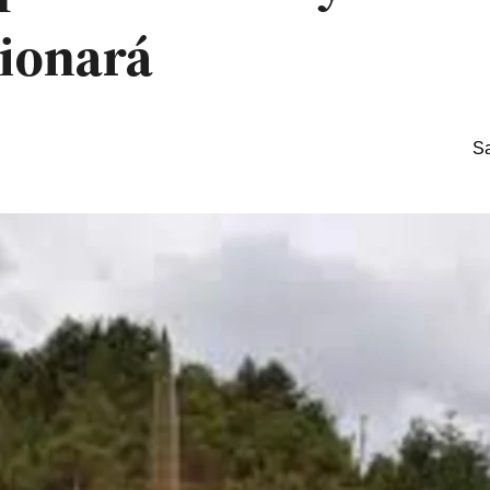
cionará
Sa