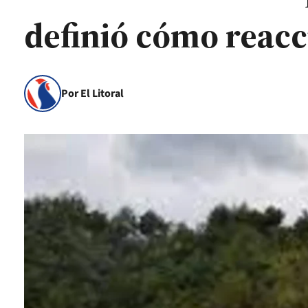
definió cómo reac
Por El Litoral