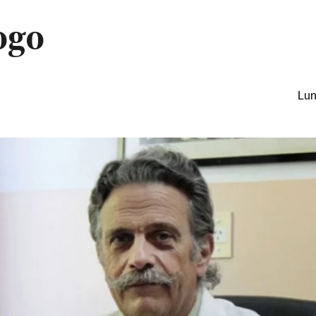
ogo
Lun