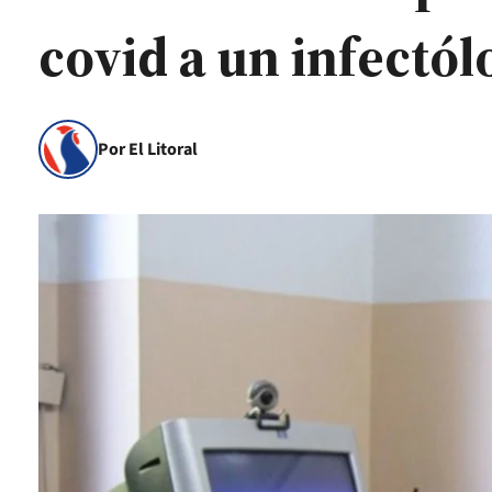
covid a un infectól
Por El Litoral