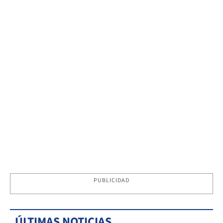
PUBLICIDAD
ÚLTIMAS NOTICIAS