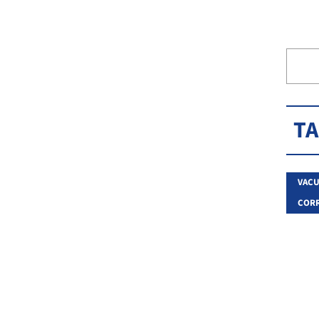
T
VACU
CORR