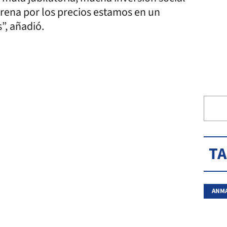
drena por los precios estamos en un
mos”, añadió.
T
ANM