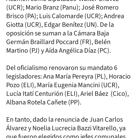
(UCR); Mario Branz (Panu); José Romero
Brisco (PA); Luis Calomarde (UCR); Andrea
Giotta (UCR), Edgar Benítez (UN). De la
oposición se suman a la Cámara Baja
Germán Braillard Poccard (FR), Belén
Martino (PJ) y Aída Angélica Díaz (PC).
Del oficialismo renovaron su mandato 6
legisladores: Ana María Pereyra (PL), Horacio
Pozo (ELI), María Eugenia Mancini (UCR),
Lucía Itatí Centurión (ELI), Ariel Báez (Cico),
Albana Rotela Cañete (PP).
En tanto, dado la renuncia de Juan Carlos
Álvarez y Noelia Lucrecia Bazzi Vitarello, ya
que fueron elegidos como jefes comunales