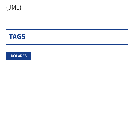
(JML)
TAGS
DÓLARES