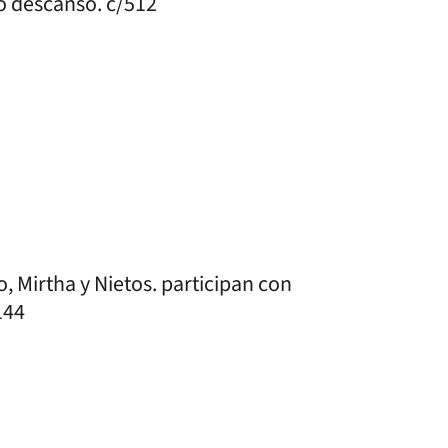
no descanso. c/512
o, Mirtha y Nietos. participan con
144