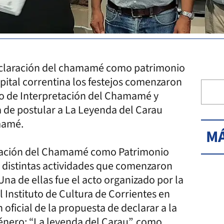
declaración del chamamé como patrimonio
apital correntina los festejos comenzaron
ro de Interpretación del Chamamé y
a de postular a La Leyenda del Carau
mamé.
MÁ
claración del Chamamé como Patrimonio
r distintas actividades que comenzaron
Una de ellas fue el acto organizado por la
nstituto de Cultura de Corrientes en
ficial de la propuesta de declarar a la
énero: “La leyenda del Carau”, como