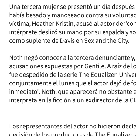
Una tercera mujer se presentó un día después y
había besado y manoseado contra su voluntad
víctima, Heather Kristin, acusó al actor de “c
intérprete deslizó su mano por su espalda y s
como suplente de Davis en Sex and the City.
Noth negó conocer a la tercera denunciante y,
acusaciones expuestas por Gentile. A raíz de l
fue despedido de la serie The Equalizer. Univ
conjuntamente el lunes que el actor dejó de f
inmediato”. Noth, que aparecerá no obstante e
interpreta en la ficción a un exdirector de la CI
Los representantes del actor no hicieron dec
decisión de los productores de The Equalizer.