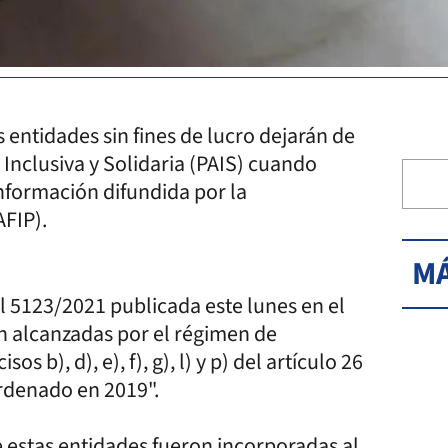
s entidades sin fines de lucro dejarán de
Inclusiva y Solidaria (PAIS) cuando
nformación difundida por la
AFIP).
MÁ
 5123/2021 publicada este lunes en el
án alcanzadas por el régimen de
 b), d), e), f), g), l) y p) del artículo 26
ordenado en 2019".
e estas entidades fueron incorporadas al