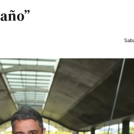
 año”
Saba