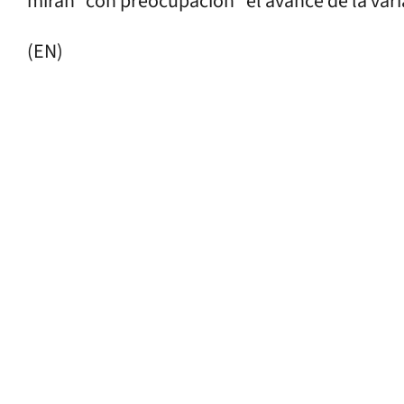
miran “con preocupación” el avance de la var
(EN)