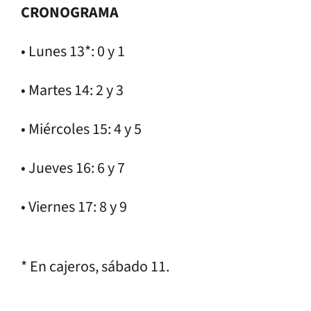
CRONOGRAMA
• Lunes 13*: 0 y 1
• Martes 14: 2 y 3
• Miércoles 15: 4 y 5
• Jueves 16: 6 y 7
• Viernes 17: 8 y 9
* En cajeros, sábado 11.