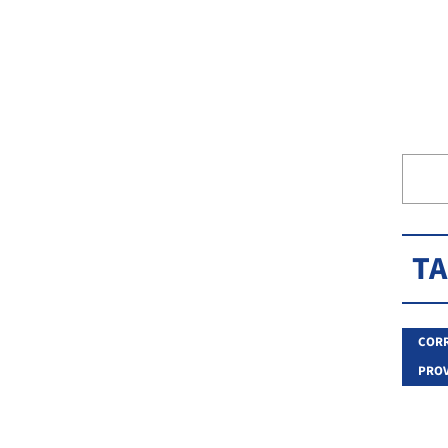
T
CORR
PROV