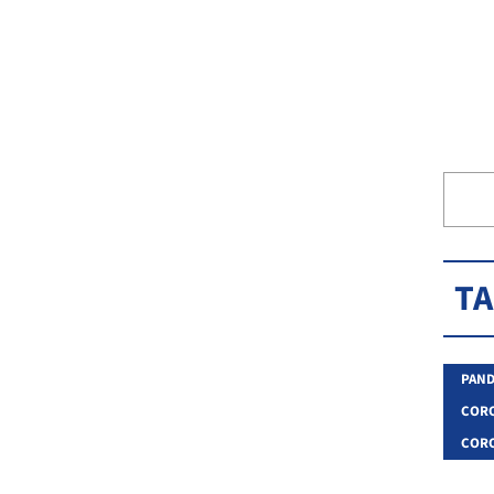
T
PAND
CORO
CORO