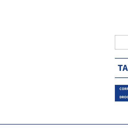
T
CORR
DRO