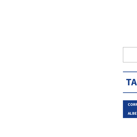
T
CORR
ALBE