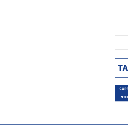
T
CORR
INTE