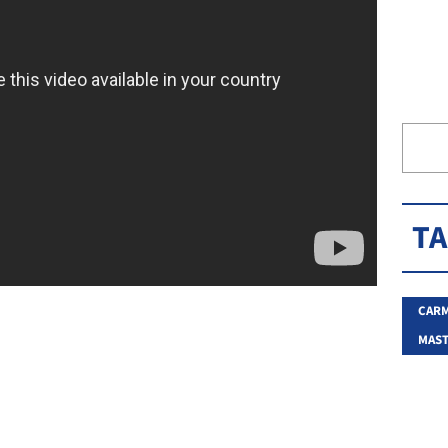
T
CARM
MAST