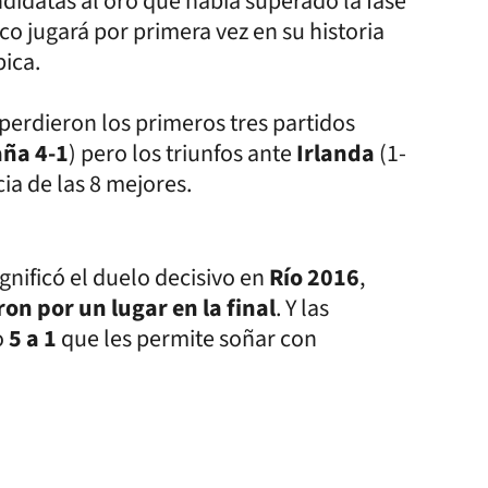
didatas al oro que había superado la fase
co jugará por primera vez en su historia
pica.
perdieron los primeros tres partidos
aña 4-1
) pero los triunfos ante
Irlanda
(1-
cia de las 8 mejores.
gnificó el duelo decisivo en
Río 2016
,
on por un lugar en la final
. Y las
o
5 a 1
que les permite soñar con