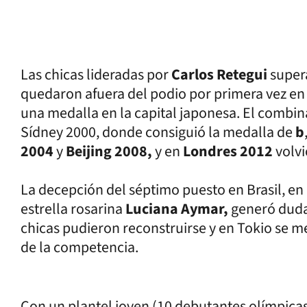
Las chicas lideradas por
Carlos Retegui
super
quedaron afuera del podio por primera vez en
una medalla en la capital japonesa. El combin
Sídney 2000, donde consiguió la medalla de
b
2004
y
Beijing 2008,
y en
Londres 2012
volvi
La decepción del séptimo puesto en Brasil, en e
estrella rosarina
Luciana Aymar,
generó dudas
chicas pudieron reconstruirse y en Tokio
se me
de la competencia.
Con un plantel joven (10 debutantes olímpicas