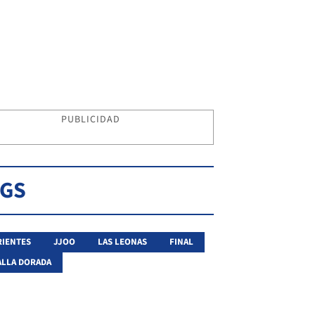
PUBLICIDAD
AGS
IENTES
JJOO
LAS LEONAS
FINAL
LLA DORADA