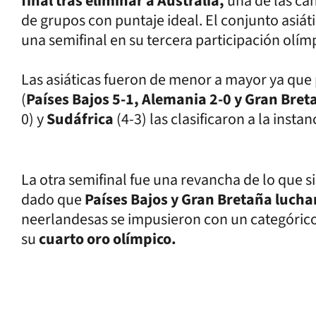
final tras eliminar a Australia,
una de las can
de grupos con puntaje ideal. El conjunto asiáti
una semifinal en su tercera participación olím
Las asiáticas fueron de menor a mayor ya que 
(
Países Bajos 5-1, Alemania 2-0 y Gran Bret
0) y
Sudáfrica
(4-3) las clasificaron a la instan
La otra semifinal fue una revancha de lo que si
dado que
Países Bajos y Gran Bretaña luchar
neerlandesas se impusieron con un categóric
su
cuarto oro olímpico.