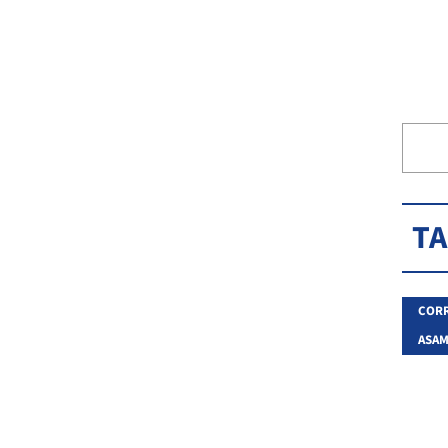
T
CORR
ASAM