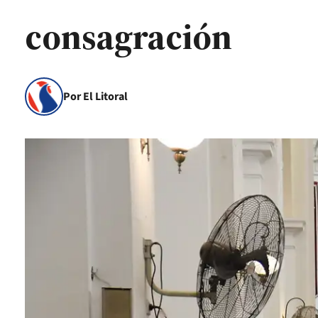
consagración
Por El Litoral