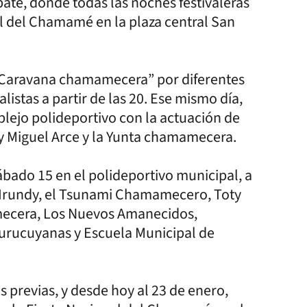
baté, donde todas las noches festivaleras
al del Chamamé en la plaza central San
a “Caravana chamamecera” por diferentes
istas a partir de las 20. Ese mismo día,
mplejo polideportivo con la actuación de
y Miguel Arce y la Yunta chamamecera.
sábado 15 en el polideportivo municipal, a
po Irundy, el Tsunami Chamamecero, Toty
ecera, Los Nuevos Amanecidos,
urucuyanas y Escuela Municipal de
es previas, y desde hoy al 23 de enero,