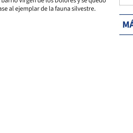
l barrio Virgen de los Dolores y se quedó
se al ejemplar de la fauna silvestre.
MÁ