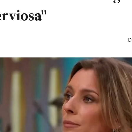
rviosa"
D