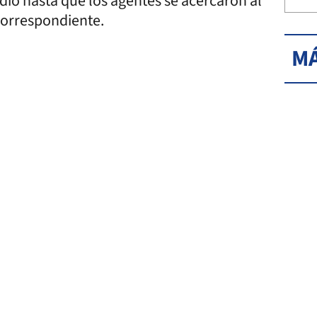
ndió hasta que los agentes se acercaron al
 correspondiente.
MÁ