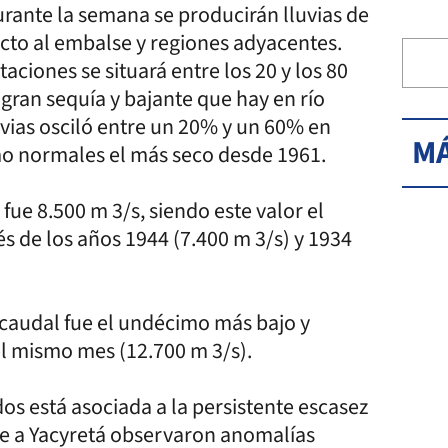
rante la semana se producirán lluvias de
ecto al embalse y regiones adyacentes.
aciones se situará entre los 20 y los 80
la gran sequía y bajante que hay en río
uvias osciló entre un 20% y un 60% en
MÁ
mo normales el más seco desde 1961.
fue 8.500 m 3/s, siendo este valor el
s de los años 1944 (7.400 m 3/s) y 1934
e caudal fue el undécimo más bajo y
l mismo mes (12.700 m 3/s).
os está asociada a la persistente escasez
nte a Yacyretá observaron anomalías