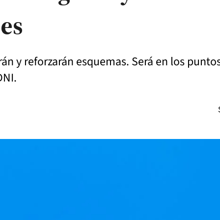
des
rán y reforzarán esquemas. Será en los punt
DNI.