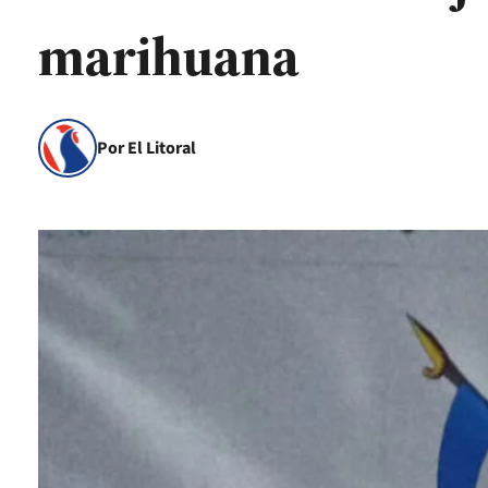
marihuana
Por El Litoral