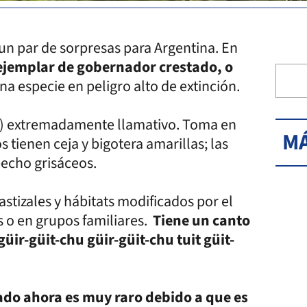
 un par de sorpresas para Argentina. En
ejemplar de gobernador crestado, o
na especie en peligro alto de extinción.
gro) extremadamente llamativo. Toma en
MÁ
tienen ceja y bigotera amarillas; las
 pecho grisáceos.
stizales y hábitats modificados por el
 o en grupos familiares.
Tiene un canto
üir-güit-chu güir-güit-chu tuit güit-
do ahora es muy raro debido a que es