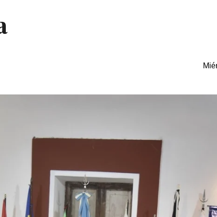
a
Miér