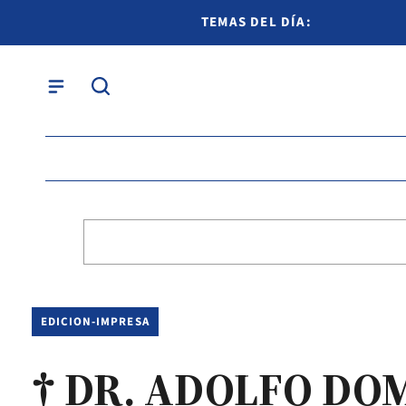
TEMAS DEL DÍA:
EDICION-IMPRESA
† DR. ADOLFO DO