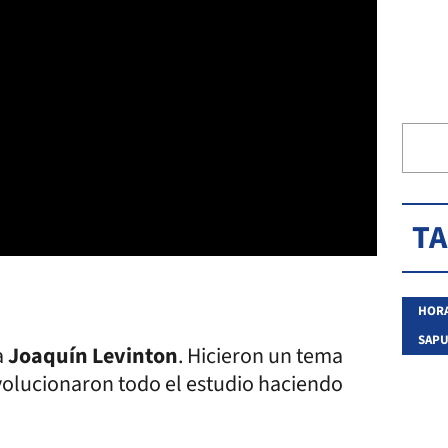
T
HOR
SAP
a
Joaquín Levinton
. Hicieron un tema
evolucionaron todo el estudio haciendo