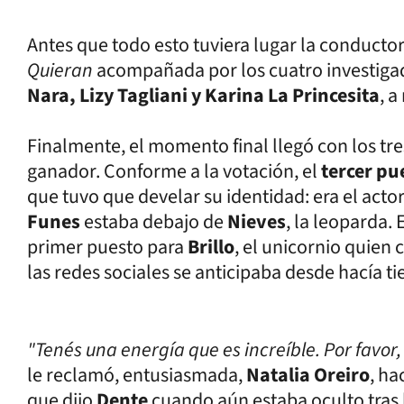
Antes que todo esto tuviera lugar la conducto
Quieran
acompañada por los cuatro investiga
Nara, Lizy Tagliani y Karina La Princesita
, a
Finalmente, el momento final llegó con los tres 
ganador. Conforme a la votación, el
tercer pu
que tuvo que develar su identidad: era el acto
Funes
estaba debajo de
Nieves
, la leoparda.
primer puesto para
Brillo
, el unicornio quien 
las redes sociales se anticipaba desde hacía t
"Tenés una energía que es increíble. Por favor
le reclamó, entusiasmada,
Natalia Oreiro
, ha
que dijo
Dente
cuando aún estaba oculto tras 