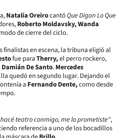
ra,
Natalia Oreiro
cantó
Que Digan Lo Que
dores,
Roberto Moldavsky, Wanda
 modo de cierre del ciclo.
finalistas en escena, la tribuna eligió al
esto
fue para
Therry,
el perro rockero,
r
Damián De Santo
.
Mercedes
 Ella quedó en segundo lugar. Dejando el
contenía a
Fernando Dente,
como desde
iempo.
, hacé teatro conmigo, me lo prometiste"
,
ciendo referencia a uno de los bocadillos
la máscara de
Brillo.