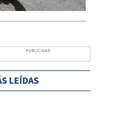
Incautado. El estupefaci
PUBLICIDAD
S LEÍDAS