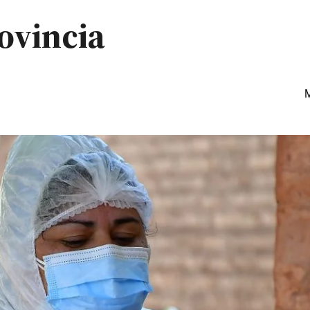
ovincia
M