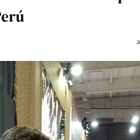
Perú
J