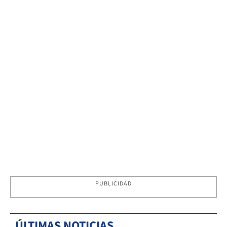
PUBLICIDAD
ÚLTIMAS NOTICIAS