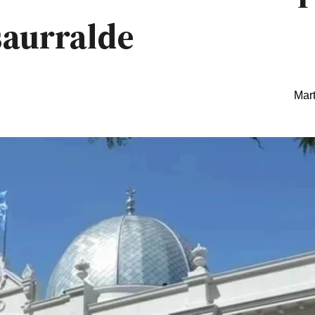
saurralde
Mart