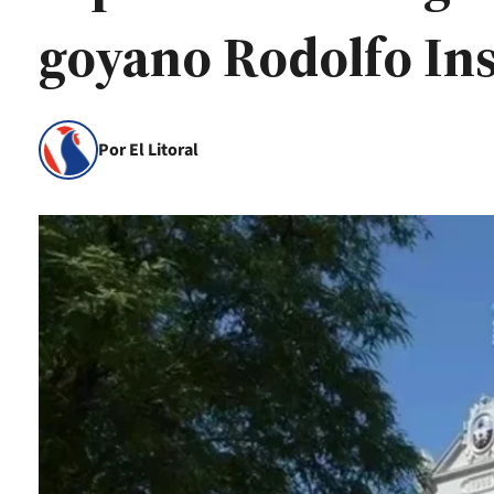
goyano Rodolfo In
Por El Litoral